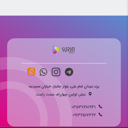
یزد، میدان امام علی، بلوار جانباز، خیابان مجیدیه،
نبش اولین چهارراه، سمت راست
03537281931
09132517322