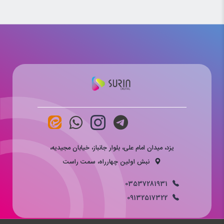
یزد، میدان امام علی، بلوار جانباز، خیابان مجیدیه،
نبش اولین چهارراه، سمت راست
03537281931
09132517322