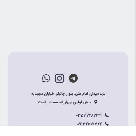
یزد، میدان امام علی، بلوار جانباز، خیابان مجیدیه،
نبش اولین چهارراه، سمت راست
03537281931
09132517322