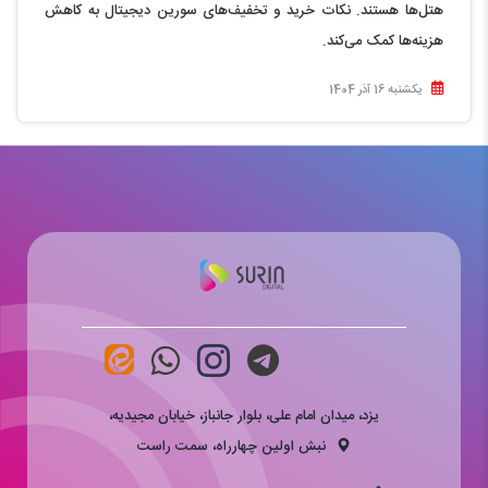
هتل‌ها هستند. نکات خرید و تخفیف‌های سورین دیجیتال به کاهش
هزینه‌ها کمک می‌کند.
یکشنبه 16 آذر 1404
یزد، میدان امام علی، بلوار جانباز، خیابان مجیدیه،
نبش اولین چهارراه، سمت راست