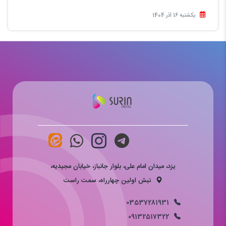
یکشنبه 16 آذر 1404
یزد، میدان امام علی، بلوار جانباز، خیابان مجیدیه،
نبش اولین چهارراه، سمت راست
03537281931
09132517322